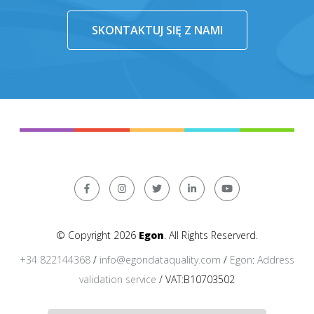
SKONTAKTUJ SIĘ Z NAMI
© Copyright 2026
Egon
. All Rights Reserverd.
+34 822144368
/
info@egondataquality.com
/
Egon
:
Address
validation service
/ VAT:B10703502