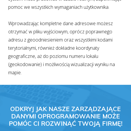
pomoc we wszystkich wymaganiach użytkownika.
Wprowadzając kompletne dane adresowe możesz
otrzymać w pliku wyjściowym, oprócz poprawnego
adresu z geoodniesieniem oraz wszystkimi kodami
terytorialnymi, również dokładne koordynaty
geograficzne, aż do poziomu numeru lokalu
(geokodowanie) i możliwością wizualizacji wyniku na
mapie.
ODKRYJ JAK NASZE ZARZĄDZAJĄCE
DANYMI OPROGRAMOWANIE MOŻE
POMÓC CI ROZWINĄĆ TWOJĄ FIRMĘ!