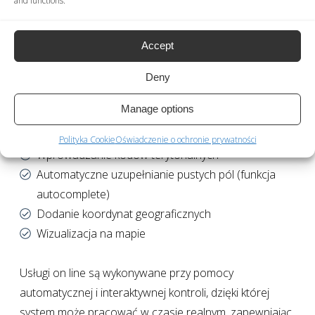
and functions.
dotyczących adresów międzynarodowych, w dowolnym
momencie i z dowolnego miejsca.
Accept
Dostępnych jest wiele funkcji:
Deny
Manage options
Kontrola i normalizacja adresu
Wybór wśród możliwych kandydatów
Polityka Cookie
Oświadczenie o ochronie prywatności
Wprowadzanie kodów terytorialnych
Automatyczne uzupełnianie pustych pól (funkcja
autocomplete)
Dodanie koordynat geograficznych
Wizualizacja na mapie
Usługi on line są wykonywane przy pomocy
automatycznej i interaktywnej kontroli, dzięki której
system może pracować w czasie realnym, zapewniając