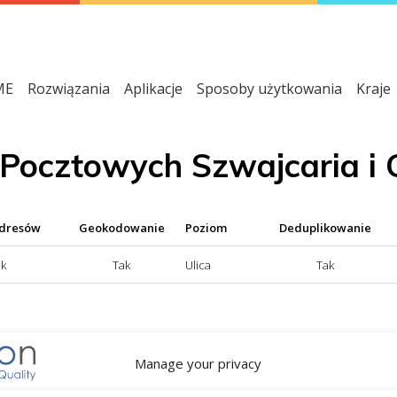
ME
Rozwiązania
Aplikacje
Sposoby użytkowania
Kraje
 Pocztowych Szwajcaria i
adresów
Geokodowanie
Poziom
Deduplikowanie
ak
Tak
Ulica
Tak
tępna; NIE = usługa normalizacji adresów niedostępna
Manage your privacy
NIE = usługa geokodowania niedostępna