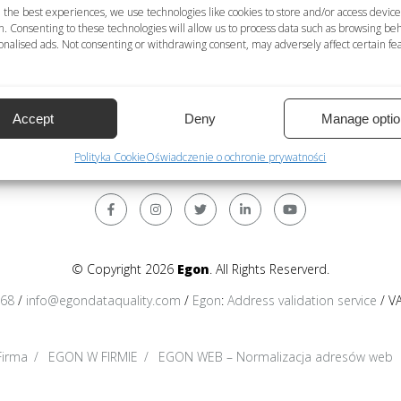
WOŚĆ = szczegóły na poziomie miejscowości
 the best experiences, we use technologies like cookies to store and/or access device
n. Consenting to these technologies will allow us to process data such as browsing be
E = usługa deduplikacji niedostępna
nalised ads. Not consenting or withdrawing consent, may adversely affect certain fe
anych osobowych dostępna; NIE = usługa normalizacji danych
znaki łacińskie; Międzynarodowy = format międzynarodowy. Wszys
Accept
Deny
Manage optio
Polityka Cookie
Oświadczenie o ochronie prywatności
© Copyright 2026
Egon
. All Rights Reserverd.
368
/
info@egondataquality.com
/
Egon
:
Address validation service
/ V
Firma
EGON W FIRMIE
EGON WEB – Normalizacja adresów web