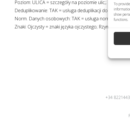
Poziom: ULICA = szczegóły na poziomie ulic;; MIEJSCO
To provide
informatio
Deduplikowanie: TAK = usługa deduplikacji dostępna; NI
show perso
Norm. Danych osobowych: TAK = usługa normalizacji d
functions.
Znaki: Ojczysty = znaki języka ojczystego; Rzymskie = 
+34 822144