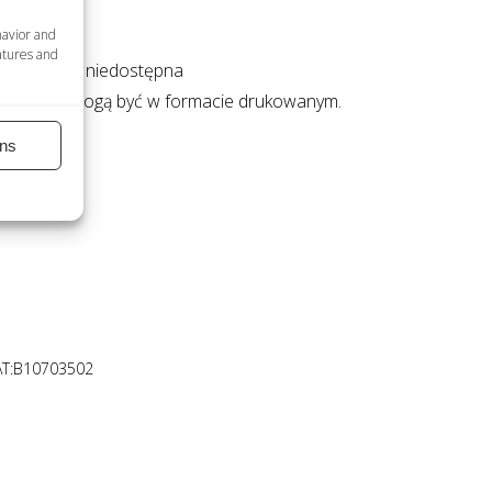
havior and
atures and
 osobowych niedostępna
tkie litery mogą być w formacie drukowanym.
ns
AT:B10703502