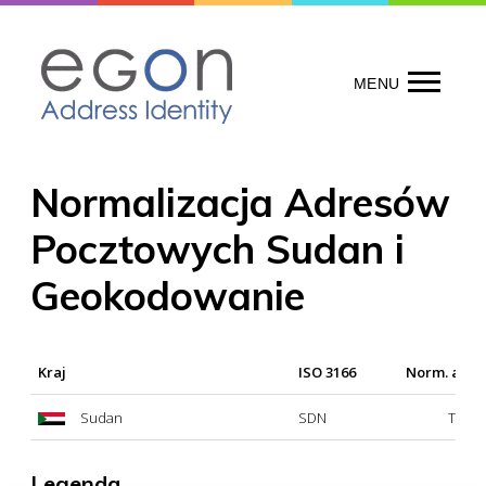
Skip
to
content
MENU
Normalizacja Adresów
Pocztowych Sudan i
Geokodowanie
Kraj
ISO 3166
Norm. adr
Sudan
SDN
Tak
Legenda