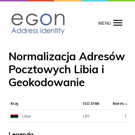
Skip
to
content
MENU
Normalizacja Adresów
Pocztowych Libia i
Geokodowanie
Kraj
ISO 3166
Norm. adr
Libia
LBY
Tak
Legenda