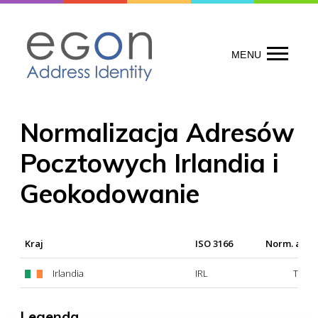
Skip
to
content
MENU
Normalizacja Adresów
Pocztowych Irlandia i
Geokodowanie
Kraj
ISO 3166
Norm. adr
Irlandia
IRL
Tak
Legenda