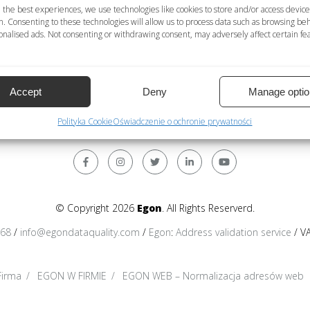
WOŚĆ = szczegóły na poziomie miejscowości
 the best experiences, we use technologies like cookies to store and/or access device
n. Consenting to these technologies will allow us to process data such as browsing be
E = usługa deduplikacji niedostępna
nalised ads. Not consenting or withdrawing consent, may adversely affect certain fe
anych osobowych dostępna; NIE = usługa normalizacji danych
znaki łacińskie; Międzynarodowy = format międzynarodowy. Wszys
Accept
Deny
Manage optio
Polityka Cookie
Oświadczenie o ochronie prywatności
© Copyright 2026
Egon
. All Rights Reserverd.
368
/
info@egondataquality.com
/
Egon
:
Address validation service
/ V
Firma
EGON W FIRMIE
EGON WEB – Normalizacja adresów web