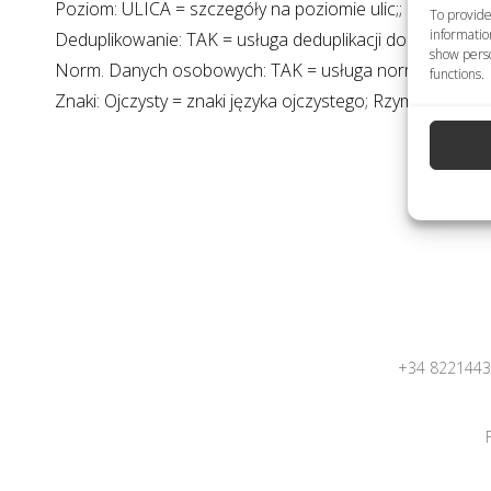
Poziom: ULICA = szczegóły na poziomie ulic;; MIEJSCO
To provide
informatio
Deduplikowanie: TAK = usługa deduplikacji dostępna; NI
show perso
Norm. Danych osobowych: TAK = usługa normalizacji d
functions.
Znaki: Ojczysty = znaki języka ojczystego; Rzymskie = 
+34 822144