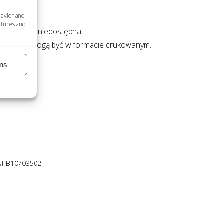
havior and
atures and
 osobowych niedostępna
tkie litery mogą być w formacie drukowanym.
ns
AT:B10703502