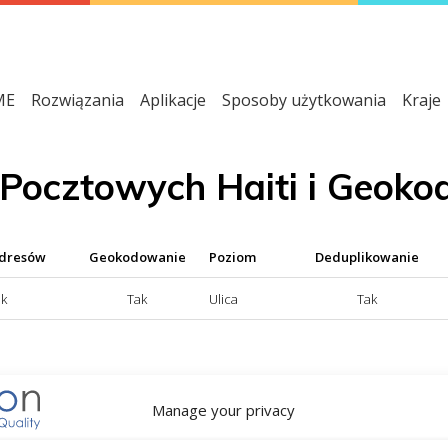
ME
Rozwiązania
Aplikacje
Sposoby użytkowania
Kraje
Pocztowych Haiti i Geok
adresów
Geokodowanie
Poziom
Deduplikowanie
ak
Tak
Ulica
Tak
tępna; NIE = usługa normalizacji adresów niedostępna
Manage your privacy
NIE = usługa geokodowania niedostępna