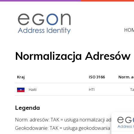
Skip
to
content
HO
Normalizacja Adresów 
Kraj
ISO 3166
Norm. 
Haiti
HTI
T
Legenda
Norm. adresów: TAK = usługa normalizacji adresów dos
Geokodowanie: TAK = usługa geokodowania dostępna; 