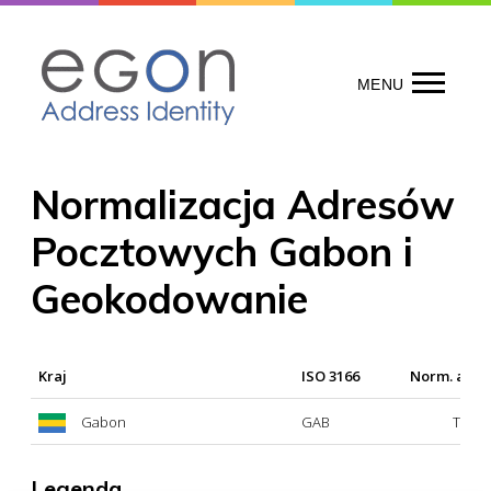
Skip
to
content
MENU
Normalizacja Adresów
Pocztowych Gabon i
Geokodowanie
Kraj
ISO 3166
Norm. adr
Gabon
GAB
Tak
Legenda