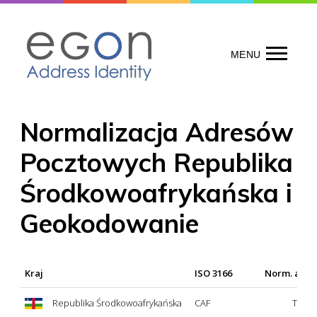
Skip
to
content
MENU
Normalizacja Adresów
Pocztowych Republika
Środkowoafrykańska i
Geokodowanie
Kraj
ISO 3166
Norm. adr
Republika Środkowoafrykańska
CAF
Tak