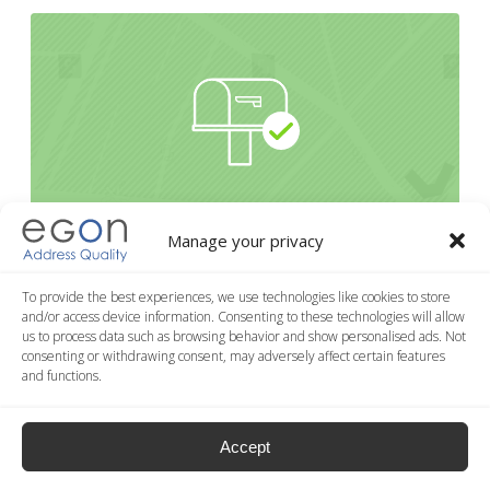
Manage your privacy
地址信息规范化
对世界上所有地区的地址，邮编的检验和修改
To provide the best experiences, we use technologies like cookies to store
and/or access device information. Consenting to these technologies will allow
us to process data such as browsing behavior and show personalised ads. Not
consenting or withdrawing consent, may adversely affect certain features
and functions.
Accept