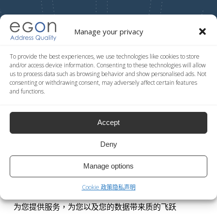
Manage your privacy
To provide the best experiences, we use technologies like cookies to store
and/or access device information. Consenting to these technologies will allow
尝试我们免费的演示页面！
us to process data such as browsing behavior and show personalised ads. Not
consenting or withdrawing consent, may adversely affect certain features
and functions.
Accept
数据质量方案可直接通过网页获得
Deny
Egon是一款数据质量系统可通过网页直接在线上获取，
Manage options
全方位地进行国际邮政地址验证。它是一款坚实可靠的
Cookie 政策
隐私声明
套件，极其灵活，方便应用在任何平台，每时每刻持续
为您提供服务，为您以及您的数据带来质的飞跃