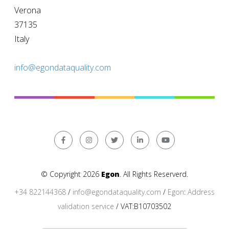
Verona
37135
Italy
info@egondataquality.com
© Copyright 2026
Egon
. All Rights Reserverd.
+34 822144368
/
info@egondataquality.com
/
Egon
:
Address
validation service
/ VAT:B10703502