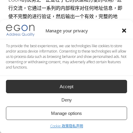
行交流，它通过一系列的内部程序对任何地址信息，即
使不完整的进行验证，然后输出一个有效，完整的地
址，并已完全规范化可用于直接邮寄。
Manage your privacy
如果您想对我们的规范化和验证服务进行更多的了
To provide the best experiences, we use technologies like cookies to store
解，
请不要犹豫，我们联系吧。
and/or access device information. Consenting to these technologies will allow
us to process data such as browsing behavior and show personalised ads. Not
consenting or withdrawing consent, may adversely affect certain features
and functions.
免费的在线演示
Accept
现在就在网页上试一试免费的演示程序！
Deny
现在试试
Manage options
Cookie 政策
隐私声明