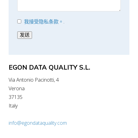
我接受隐私条款。
.
*
发送
EGON DATA QUALITY S.L.
Via Antonio Pacinotti, 4
Verona
37135
Italy
info@egondataquality.com