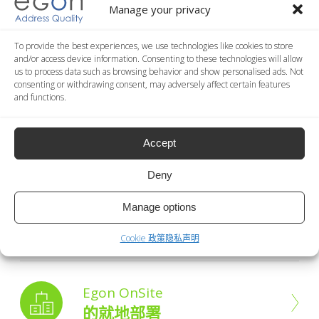
Manage your privacy
To provide the best experiences, we use technologies like cookies to store
and/or access device information. Consenting to these technologies will allow
免费的在线演示
us to process data such as browsing behavior and show personalised ads. Not
consenting or withdrawing consent, may adversely affect certain features
and functions.
现在就在网页上试一试免费的演示程序！
现在试试
Accept
Deny
Egon Web
Manage options
网页云服务
Cookie 政策
隐私声明
Egon OnSite
的就地部署