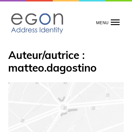
Skip
to
content
MENU
Auteur/autrice :
matteo.dagostino