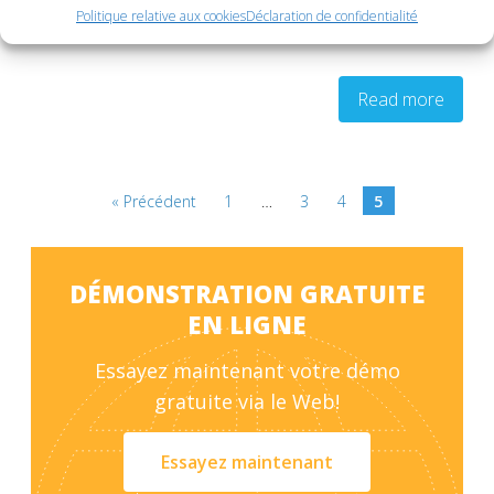
Politique relative aux cookies
Déclaration de confidentialité
en […]
Read more
« Précédent
1
…
3
4
5
DÉMONSTRATION GRATUITE
EN LIGNE
Essayez maintenant votre démo
gratuite via le Web!
Essayez maintenant