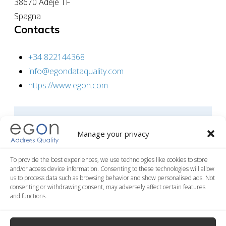
38670 Adeje TF
Spagna
Contacts
+34 822144368
info@egondataquality.com
https://www.egon.com
CONTACTEZ-NOUS DÈS
Manage your privacy
MAINTENANT !
To provide the best experiences, we use technologies like cookies to store
Posez votre question. Vous serez contacté dès
and/or access device information. Consenting to these technologies will allow
us to process data such as browsing behavior and show personalised ads. Not
que possible
.
consenting or withdrawing consent, may adversely affect certain features
and functions.
«
» indique les champs nécessaires
*