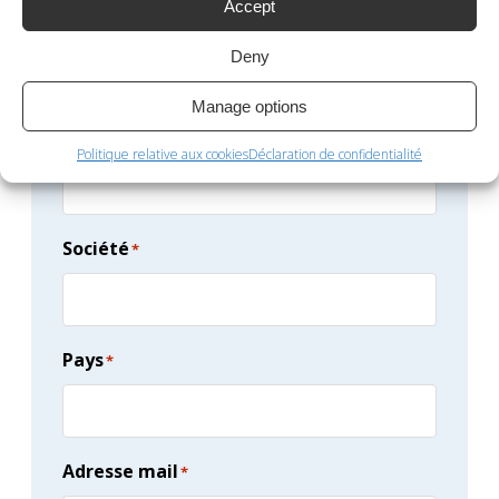
Accept
Nom
*
Deny
Manage options
Prénom
Politique relative aux cookies
Déclaration de confidentialité
Société
*
Pays
*
Adresse mail
*