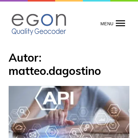
Skip
to
content
MENU
Autor:
matteo.dagostino