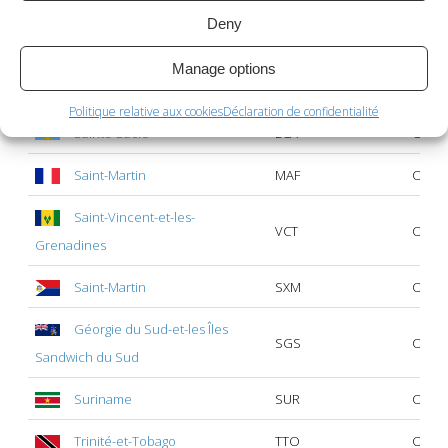
Pérou
PER
Oui
Deny
Saint-Barthélemy
BLM
Oui
Manage options
Saint-Kitts-et-Nevis
KNA
Oui
Politique relative aux cookies
Déclaration de confidentialité
Sainte-Lucie
LCA
Oui
Saint-Martin
MAF
Oui
Saint-Vincent-et-les-
VCT
Oui
Grenadines
Saint-Martin
SXM
Oui
Géorgie du Sud-et-les Îles
SGS
Oui
Sandwich du Sud
Suriname
SUR
Oui
Trinité-et-Tobago
TTO
Oui