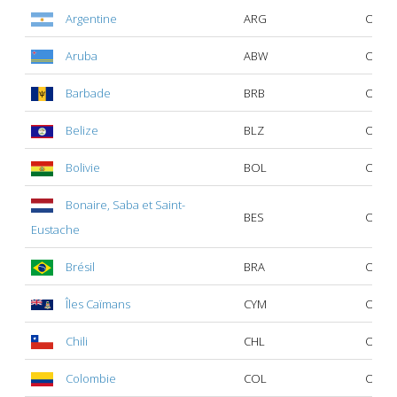
Argentine
ARG
Oui
Aruba
ABW
Oui
Barbade
BRB
Oui
Belize
BLZ
Oui
Bolivie
BOL
Oui
Bonaire, Saba et Saint-
BES
Oui
Eustache
Brésil
BRA
Oui
Îles Caïmans
CYM
Oui
Chili
CHL
Oui
Colombie
COL
Oui