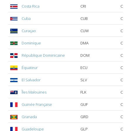
Costa Rica
CRI
Oui
Cuba
CUB
Oui
Curaçao
CUW
Oui
Dominique
DMA
Oui
République Dominicaine
DOM
Oui
Équateur
ECU
Oui
El Salvador
SLV
Oui
Îles Malouines
FLK
Oui
Guinée Française
GUF
Oui
Granada
GRD
Oui
Guadeloupe
GLP
Oui