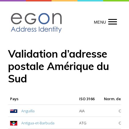
Skip
to
content
MENU
Validation d’adresse
postale Amérique du
Sud
Pays
ISO 3166
Norm. des ad
Anguilla
AIA
Oui
Antigua-et-Barbuda
ATG
Oui