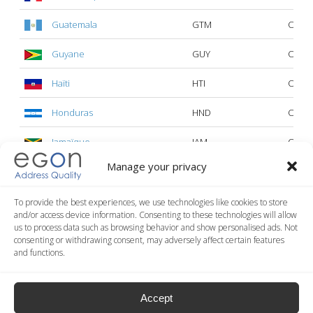
Guatemala
GTM
Oui
Guyane
GUY
Oui
Haïti
HTI
Oui
Honduras
HND
Oui
Jamaïque
JAM
Oui
Manage your privacy
Martinique
MTQ
Oui
Montserrat
MSR
Oui
To provide the best experiences, we use technologies like cookies to store
and/or access device information. Consenting to these technologies will allow
us to process data such as browsing behavior and show personalised ads. Not
Nicaragua
NIC
Oui
consenting or withdrawing consent, may adversely affect certain features
and functions.
Panama
PAN
Oui
Paraguay
PRY
Oui
Accept