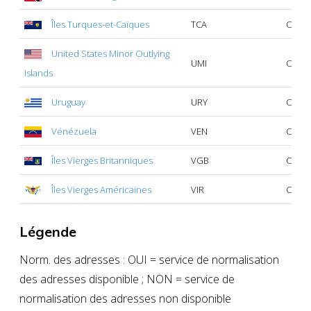
Îles Turques-et-Caïques
TCA
Oui
United States Minor Outlying
UMI
Oui
Islands
Uruguay
URY
Oui
Vénézuela
VEN
Oui
Îles Vierges Britanniques
VGB
Oui
Îles Vierges Américaines
VIR
Oui
Légende
Norm. des adresses : OUI = service de normalisation
des adresses disponible ; NON = service de
normalisation des adresses non disponible