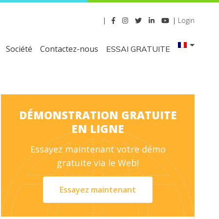
|
|
Login
Société
Contactez-nous
ESSAI GRATUITE
DÉMONSTRATION GRATUITE
EN LIGNE
Essayez maintenant votre démo
gratuite via le Web!
Essayez maintenant