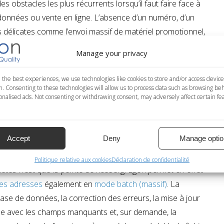
 obstacles les plus récurrents lorsqu’il faut faire face à
 données ou vente en ligne. L’absence d’un numéro, d’un
 délicates comme l’envoi massif de matériel promotionnel,
suite. Grâce au logiciel Egon, il est toutefois possible
Manage your privacy
ssocié à l’adresse ou les autres données indispensables
d’archives actualisées en permanence sur chaque continent
 the best experiences, we use technologies like cookies to store and/or access device
tal, national, province et autres informations
essentielles
n. Consenting to these technologies will allow us to process data such as browsing be
nalised ads. Not consenting or withdrawing consent, may adversely affect certain fe
tonomie. Mais ce n’est qu’une des nombreuses fonctions
Accept
Deny
Manage optio
DES ADRESSES DANS LE MONDE ENTIER
Politique relative aux cookies
Déclaration de confidentialité
plètes
n’est que la pointe de l’iceberg. Egon permet en effet
des adresses
également en
mode batch (massif)
. La
ase de données, la correction des erreurs, la mise à jour
rée avec les champs manquants et, sur demande, la