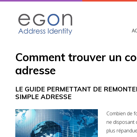
Skip
to
content
A
Comment trouver un cod
adresse
LE GUIDE PERMETTANT DE REMONTER
SIMPLE ADRESSE
Combien de foi
ne disposant 
plus répandue