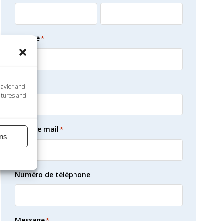
Société
*
Pays
*
havior and
atures and
Adresse mail
*
ns
Numéro de téléphone
Message
*