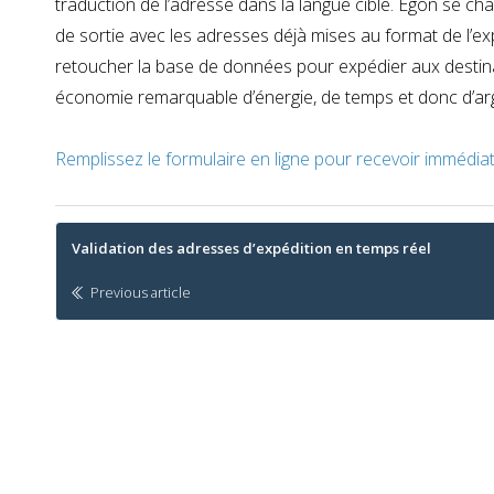
traduction de l’adresse dans la langue cible. Egon se char
de sortie avec les adresses déjà mises au format de l’exp
retoucher la base de données pour expédier aux destina
économie remarquable d’énergie, de temps et donc d’arge
Remplissez le formulaire en ligne pour recevoir immédi
Post
Validation des adresses d’expédition en temps réel
navigation
Previous article