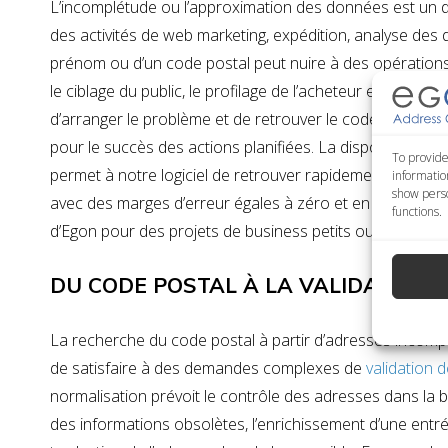
L’incomplétude ou l’approximation des données est un des
des activités de web marketing, expédition, analyse des
prénom ou d’un code postal peut nuire à des opérations
le ciblage du public, le profilage de l’acheteur et ainsi de 
d’arranger le problème et de retrouver le code postal a
pour le succès des actions planifiées. La disponibilité 
To provide
permet à notre logiciel de retrouver rapidement
code pos
informatio
show perso
avec des marges d’erreur égales à zéro et en toute au
functions.
d’Egon pour des projets de business petits ou grands.
DU CODE POSTAL À LA VALIDATION 
La recherche du code postal à partir d’adresses incom
de satisfaire à des demandes complexes de
validation 
normalisation prévoit le contrôle des adresses dans la b
des informations obsolètes, l’enrichissement d’une ent