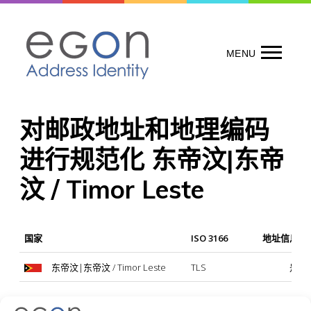
Skip
to
content
MENU
对邮政地址和地理编码
进行规范化 东帝汶|东帝
汶 / Timor Leste
国家
ISO 3166
地址信息规
东帝汶|东帝汶 / Timor Leste
TLS
是
备注