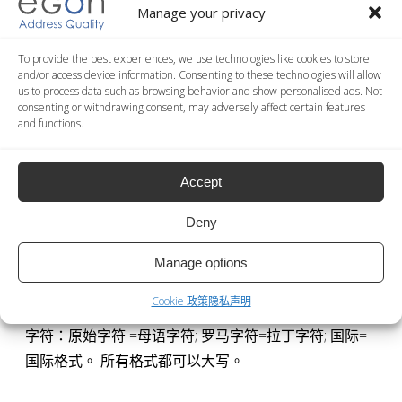
Manage your privacy
地址信息规范化：是 = 可用的地址信息规范化服务；不
是= 不可用的地址信息规范化服务
To provide the best experiences, we use technologies like cookies to store
and/or access device information. Consenting to these technologies will allow
地理编码: 是 = 可用的地理编码服务；不是= 不可用的地
us to process data such as browsing behavior and show personalised ads. Not
consenting or withdrawing consent, may adversely affect certain features
理编码服务
and functions.
级别：路= 街道的详细信息；地域= 地点的详细信息
重复信息的删除：是=可用的删除重复信息服务；不是=
Accept
不可用的删除重复信息服务
个人信息规范化：是=可用的个人信息规范化服务；不
Deny
是 = 不可用的个人信息规范化
书写格式化：本地化-本土化 = 适用需要国家的语言格
Manage options
式；拉丁语化=拉丁语言格式；音译= 使用音译的方式书
Cookie 政策
隐私声明
写语言格式
字符：原始字符 =母语字符; 罗马字符=拉丁字符; 国际=
国际格式。 所有格式都可以大写。