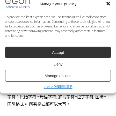
Manage your privacy
地址信息规范化：是 = 可用的地址信息规范化服务；不
是= 不可用的地址信息规范化服务
To provide the best experiences, we use technologies like cookies to store
and/or access device information. Consenting to these technologies will allow
地理编码: 是 = 可用的地理编码服务；不是= 不可用的地
us to process data such as browsing behavior and show personalised ads. Not
consenting or withdrawing consent, may adversely affect certain features
理编码服务
and functions.
级别：路= 街道的详细信息；地域= 地点的详细信息
重复信息的删除：是=可用的删除重复信息服务；不是=
Accept
不可用的删除重复信息服务
个人信息规范化：是=可用的个人信息规范化服务；不
Deny
是 = 不可用的个人信息规范化
书写格式化：本地化-本土化 = 适用需要国家的语言格
Manage options
式；拉丁语化=拉丁语言格式；音译= 使用音译的方式书
Cookie 政策
隐私声明
写语言格式
字符：原始字符 =母语字符; 罗马字符=拉丁字符; 国际=
国际格式。 所有格式都可以大写。