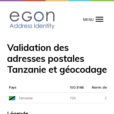
Skip
to
content
MENU
Validation des
adresses postales
Tanzanie et géocodage
Pays
ISO 3166
Norm. des ad
Tanzanie
TZA
Oui
Légende