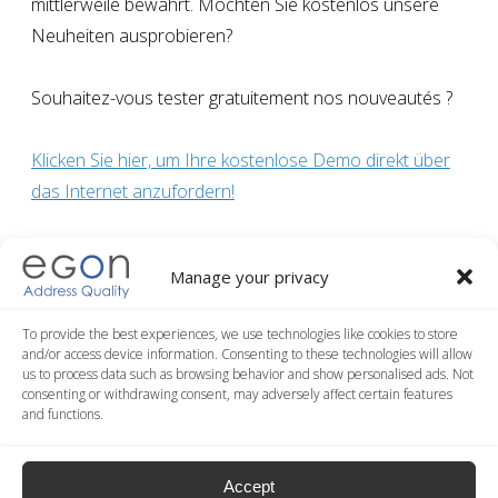
mittlerweile bewährt. Möchten Sie kostenlos unsere
Neuheiten ausprobieren?
Souhaitez-vous tester gratuitement nos nouveautés ?
Klicken Sie hier, um Ihre kostenlose Demo direkt über
das Internet anzufordern!
Manage your privacy
Post
Normalisierung von Datenbanken mit Postadressen
navigation
To provide the best experiences, we use technologies like cookies to store
Previous article
and/or access device information. Consenting to these technologies will allow
us to process data such as browsing behavior and show personalised ads. Not
Internationales Adressformat: Probieren Sie Egon aus!
consenting or withdrawing consent, may adversely affect certain features
and functions.
Next article
Accept