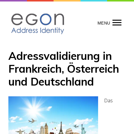
Skip
to
content
MENU
Adressvalidierung in
Frankreich, Österreich
und Deutschland
Das