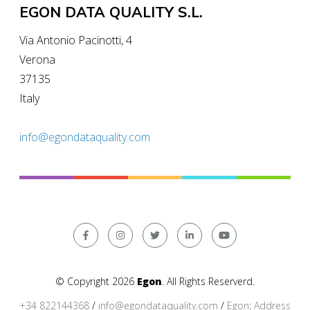
EGON DATA QUALITY S.L.
Via Antonio Pacinotti, 4
Verona
37135
Italy
info@egondataquality.com
© Copyright 2026
Egon
. All Rights Reserverd.
+34 822144368
/
info@egondataquality.com
/
Egon
:
Address