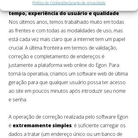
Política de Cookies
Declaração de privacidade
de erro e com a máxima eficiência em termos de
tempo, experiência do usuário e qualidade
.
Nos últimos anos, temos trabalhado muito em todas
as frentes e com todas as modalidades de uso, mas
está cada vez mais claro que a internet tem um papel
crucial. A última fronteira em termos de validação,
correção e completamento de endereços é
justamente a plataforma web online do Egon. Para
torná-la operativa, criamos um software web de última
geração para que qualquer usuário possa ter acesso
ao site em poucos minutos após introduzir seu nome
e senha.
A operação de correção realizada pelo software Egon
é
extremamente simples
: é suficiente carregar os
dados a tratar (um endereço único ou um banco de