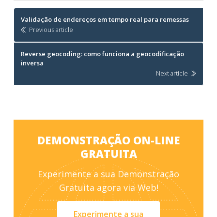
Post
Validação de endereços em tempo real para remessas
navigation
Previous article
Reverse geocoding: como funciona a geocodificação
inversa
Next article
DEMONSTRAÇÃO ON-LINE
GRATUITA
Experimente a sua Demonstração
Gratuita agora via Web!
Experimente a sua