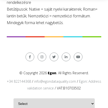
rendelkezésre
Betűtípusok: Native = saját nyelvi karakterek; Roman=
lantin betűk; Nemzetközi = nemzetközi formátum.
Mindegyik forma lehet nagybetűs.
© Copyright 2026
Egon
. All Rights Reserverd.
+34 822144368
/
info@egondataquality.com
/
Egon
:
Address
validation service
/ VAT:B10703502