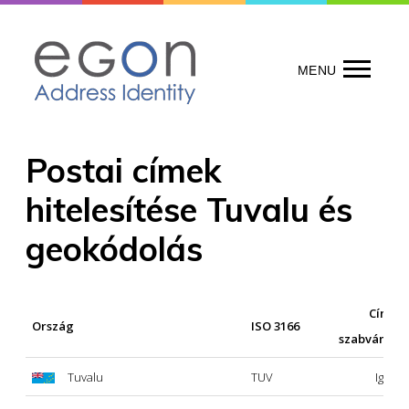
Skip
to
content
MENU
Postai címek
hitelesítése Tuvalu és
geokódolás
Címek
Ország
ISO 3166
szabványosí
Tuvalu
TUV
Igen