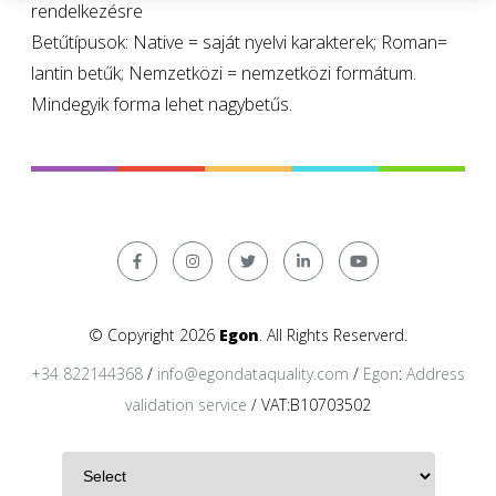
rendelkezésre
Betűtípusok: Native = saját nyelvi karakterek; Roman=
lantin betűk; Nemzetközi = nemzetközi formátum.
Mindegyik forma lehet nagybetűs.
© Copyright 2026
Egon
. All Rights Reserverd.
+34 822144368
/
info@egondataquality.com
/
Egon
:
Address
validation service
/ VAT:B10703502