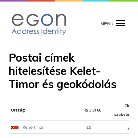
Skip
to
content
MENU
Postai címek
hitelesítése Kelet-
Timor és geokódolás
Címek
Ország
ISO 3166
szabványosí
Kelet-Timor
TLS
Igen