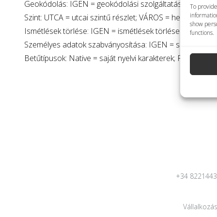
Geokódolás: IGEN = geokódolási szolgáltatás rendelkezé
To provide
informatio
Szint: UTCA = utcai szintű részlet; VÁROS = helyi szintű r
show perso
Ismétlések törlése: IGEN = ismétlések törlése szolgáltat
functions.
Személyes adatok szabványosítása: IGEN = személyes a
Betűtípusok: Native = saját nyelvi karakterek; Roman= l
+34 822144
Vállalkozá