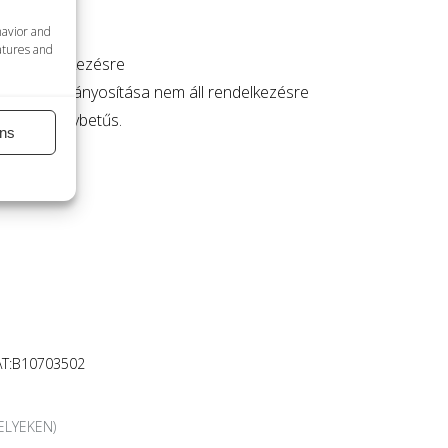
havior and
atures and
 áll rendelkezésre
tok szabványosítása nem áll rendelkezésre
 lehet nagybetűs.
ns
AT:B10703502
ELYEKEN)