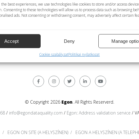
sre áll; NEM = geokódolási szolgáltatás nem áll rendelkezésre
 the best experiences, we use technologies like cookies to store and/or access device
n. Consenting to these technologies will allow us to process data such as browsing be
észlet
nalised ads. Not consenting or withdrawing consent, may adversely affect certain fe
ás rendelkezésre áll; NEM = ismétlések törlése szolgáltatás nem
datok szabványosítása rendelkezésre áll; NEM = személyes ada
antin betűk; Nemzetközi = nemzetközi formátum. Mindegyik forma
Accept
Deny
Manage optio
Cookie szabályzat
Politikai nyilatkozat
© Copyright 2026
Egon
. All Rights Reserverd.
368
/
info@egondataquality.com
/
Egon
:
Address validation service
/ V
s
EGON ON SITE (A HELYSZÍNEN)
EGON A HELYSZÍNEN (A TELEPH