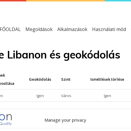
FŐOLDAL
Megoldások
Alkalmazások
Használati mód
se Libanon és geokódolás
mek
Geokódolás
Szint
Ismétlések törlése
yosítása
en
Igen
Város
Igen
Manage your privacy
zabványosítási szolgáltatás; NEM = nem áll rendelkezésre a cím