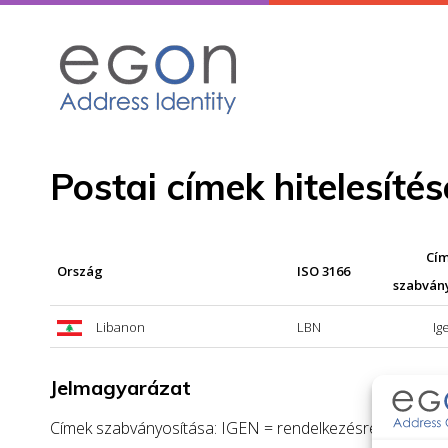
Skip
to
content
Postai címek hitelesíté
Cí
Ország
ISO 3166
szabván
Libanon
LBN
Ig
Jelmagyarázat
Címek szabványosítása: IGEN = rendelkezésre áll a cím s