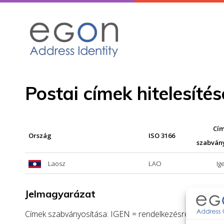
Skip
to
content
Postai címek hitelesíté
Cí
Ország
ISO 3166
szabván
Laosz
LAO
Ig
Jelmagyarázat
Címek szabványosítása: IGEN = rendelkezésre áll a cím s