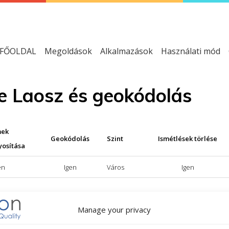
FŐOLDAL
Megoldások
Alkalmazások
Használati mód
se Laosz és geokódolás
mek
Geokódolás
Szint
Ismétlések törlése
yosítása
en
Igen
Város
Igen
Manage your privacy
zabványosítási szolgáltatás; NEM = nem áll rendelkezésre a cím