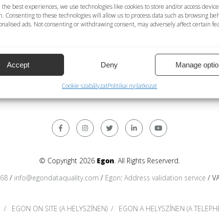
sre áll; NEM = geokódolási szolgáltatás nem áll rendelkezésre
 the best experiences, we use technologies like cookies to store and/or access device
n. Consenting to these technologies will allow us to process data such as browsing be
észlet
nalised ads. Not consenting or withdrawing consent, may adversely affect certain fe
ás rendelkezésre áll; NEM = ismétlések törlése szolgáltatás nem
datok szabványosítása rendelkezésre áll; NEM = személyes ada
antin betűk; Nemzetközi = nemzetközi formátum. Mindegyik forma
Accept
Deny
Manage optio
Cookie szabályzat
Politikai nyilatkozat
© Copyright 2026
Egon
. All Rights Reserverd.
368
/
info@egondataquality.com
/
Egon
:
Address validation service
/ V
s
EGON ON SITE (A HELYSZÍNEN)
EGON A HELYSZÍNEN (A TELEPH