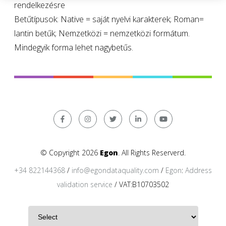
rendelkezésre
Betűtípusok: Native = saját nyelvi karakterek; Roman=
lantin betűk; Nemzetközi = nemzetközi formátum.
Mindegyik forma lehet nagybetűs.
© Copyright 2026
Egon
. All Rights Reserverd.
+34 822144368
/
info@egondataquality.com
/
Egon
:
Address
validation service
/ VAT:B10703502