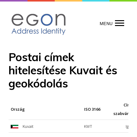
Skip
to
content
MENU
Postai címek
hitelesítése Kuvait és
geokódolás
Címek
Ország
ISO 3166
szabványosí
Kuvait
KWT
Igen