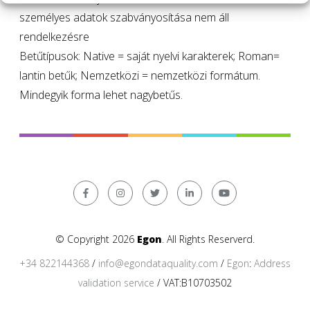
személyes adatok szabványosítása nem áll
rendelkezésre
Betűtípusok: Native = saját nyelvi karakterek; Roman=
lantin betűk; Nemzetközi = nemzetközi formátum.
Mindegyik forma lehet nagybetűs.
© Copyright 2026
Egon
. All Rights Reserverd.
+34 822144368
/
info@egondataquality.com
/
Egon
:
Address
validation service
/ VAT:B10703502