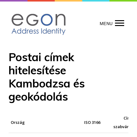
Skip
to
content
MENU
Postai címek
hitelesítése
Kambodzsa és
geokódolás
Címek
Ország
ISO 3166
szabványosí