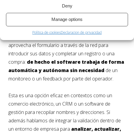
esta interfaz y su mayor punto fuerte es aún más
Deny
evidente si pensamos en la utilización del servicio en la
Manage options
versión online y por tanto en la normalización con
autocumplimentación y sugerencias. El usuario en este
Política de cookies
Declaracion de privacidad
caso puede ser cualquier cliente que, desde fuera,
aprovecha el formulario a través de la red para
introducir sus datos y completar un registro o una
compra:
de hecho el software trabaja de forma
automática y autónoma
sin necesidad
de un
monitoreo o un feedback por parte del operador.
Esta es una opción eficaz en contextos como un
comercio electrónico, un CRM o un software de
gestión para recopilar nombres y direcciones. Si
además hablamos de integrar la validación dentro de
un entorno de empresa para
analizar, actualizar,