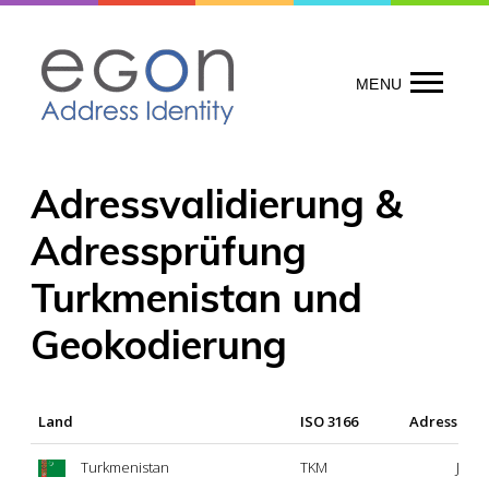
Skip
to
content
MENU
Adressvalidierung &
Adressprüfung
Turkmenistan und
Geokodierung
Land
ISO 3166
Adressprü
Turkmenistan
TKM
Ja