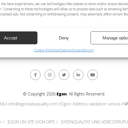
tails bis zum Ort
 the best experiences, we use technologies like cookies to store and/or access device
n. Consenting to these technologies will allow us to process data such as browsing be
IN = Dublettenabgleich nicht verfügbar
nalised ads. Not consenting or withdrawing consent, may adversely affect certain fe
verfügbar; NEIN = Stammdatenmanagement nicht verfügbar
che; Römisch = lateinische Schriftzeichen; International = inter
Accept
Deny
Manage optio
Cookie-Richtlinie
Datenschutzerklärung
© Copyright 2026
Egon
. All Rights Reserverd.
368
/
info@egondataquality.com
/
Egon
:
Address validation service
/ V
n
EGON ON SITE (VON ORT)
DATENQUALITÄT UND ADRESSPRÜF