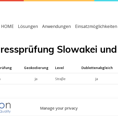
HOME
Lösungen
Anwendungen
Einsatzmöglichkeiten
dressprüfung Slowakei un
prüfung
Geokodierung
Level
Dublettenabgleich
a
Ja
Straβe
Ja
dressprüfung nicht verfügbar
Manage your privacy
okodierung nicht verfügbar