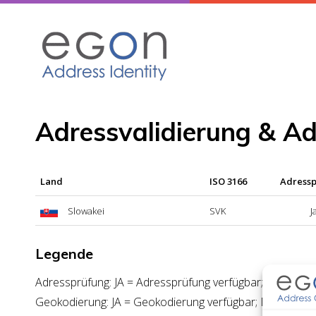
Skip
to
content
Adressvalidierung & A
Land
ISO 3166
Adress
Slowakei
SVK
J
Legende
Adressprüfung: JA = Adressprüfung verfügbar; NEIN = A
Geokodierung: JA = Geokodierung verfügbar; NEIN = Ge