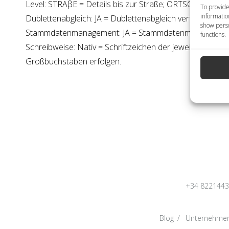
Level: STRAβE = Details bis zur Straße; ORTSCHAFT = De
To provide
informatio
Dublettenabgleich: JA = Dublettenabgleich verfügbar; NE
show perso
Stammdatenmanagement: JA = Stammdatenmanagement 
functions.
Schreibweise: Nativ = Schriftzeichen der jeweiligen Spra
Großbuchstaben erfolgen.
+34 822144
Blog
Unternehme