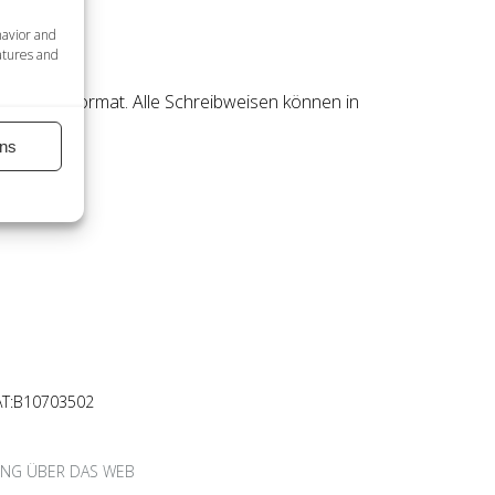
havior and
atures and
nationales Format. Alle Schreibweisen können in
ns
AT:B10703502
UNG ÜBER DAS WEB