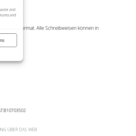
havior and
atures and
nationales Format. Alle Schreibweisen können in
ns
AT:B10703502
UNG ÜBER DAS WEB