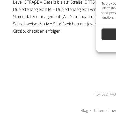
Level: STRAβE = Details bis zur Straße; ORTSCHAFT = De
To provide
informatio
Dublettenabgleich: JA = Dublettenabgleich verfügbar; NE
show perso
Stammdatenmanagement: JA = Stammdatenmanagement 
functions.
Schreibweise: Nativ = Schriftzeichen der jeweiligen Spra
Großbuchstaben erfolgen.
+34 822144
Blog
Unternehme