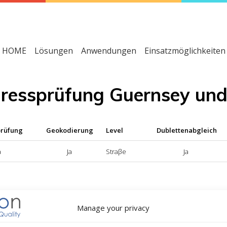
HOME
Lösungen
Anwendungen
Einsatzmöglichkeiten
dressprüfung Guernsey un
prüfung
Geokodierung
Level
Dublettenabgleich
a
Ja
Straβe
Ja
dressprüfung nicht verfügbar
Manage your privacy
okodierung nicht verfügbar