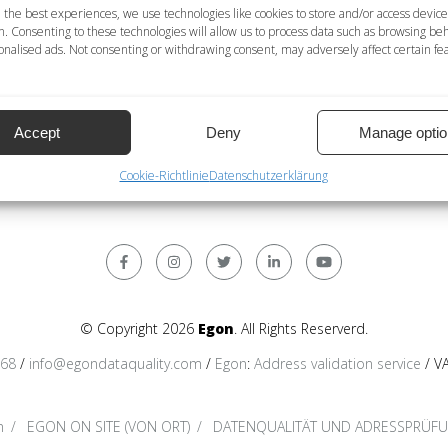
tails bis zum Ort
 the best experiences, we use technologies like cookies to store and/or access device
n. Consenting to these technologies will allow us to process data such as browsing be
IN = Dublettenabgleich nicht verfügbar
nalised ads. Not consenting or withdrawing consent, may adversely affect certain fe
verfügbar; NEIN = Stammdatenmanagement nicht verfügbar
che; Römisch = lateinische Schriftzeichen; International = inter
Accept
Deny
Manage optio
Cookie-Richtlinie
Datenschutzerklärung
© Copyright 2026
Egon
. All Rights Reserverd.
368
/
info@egondataquality.com
/
Egon
:
Address validation service
/ V
n
EGON ON SITE (VON ORT)
DATENQUALITÄT UND ADRESSPRÜF