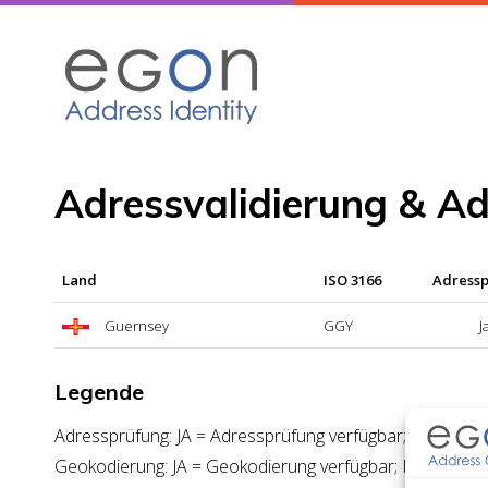
Skip
to
content
Adressvalidierung & A
Land
ISO 3166
Adress
Guernsey
GGY
J
Legende
Adressprüfung: JA = Adressprüfung verfügbar; NEIN = A
Geokodierung: JA = Geokodierung verfügbar; NEIN = Ge