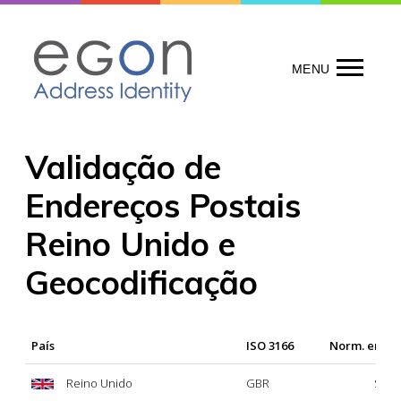
Skip
to
content
MENU
Validação de
Endereços Postais
Reino Unido e
Geocodificação
País
ISO 3166
Norm. ende
Reino Unido
GBR
Sí