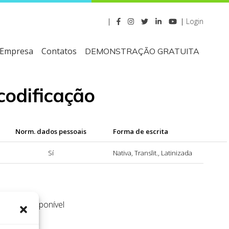
|
|
Login
Empresa
Contatos
DEMONSTRAÇÃO GRATUITA
codificação
Norm. dados pessoais
Forma de escrita
Sí
Nativa, Translit., Latinizada
os não disponível