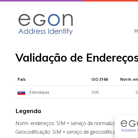
Skip
to
content
H
Validação de Endereços
País
ISO 3166
Norm. e
Eslováquia
SVK
S
Legenda
Norm. endereços: SIM = serviço de normalização de en
Geocodificação: SIM = serviço de geocodificação dispon