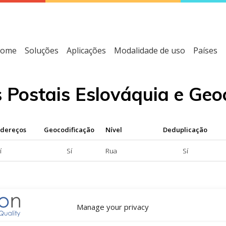
ome
Soluções
Aplicações
Modalidade de uso
Países
 Postais Eslováquia e Geo
ndereços
Geocodificação
Nível
Deduplicação
í
Sí
Rua
Sí
dereços disponível; NÃO = serviço de normalização de endereç
Manage your privacy
ível; NÃO = serviço de geocodificação não disponível