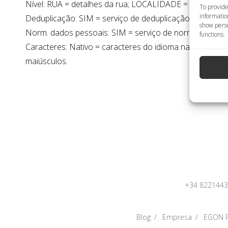
Nível: RUA = detalhes da rua; LOCALIDADE = detalhes d
To provide
informatio
Deduplicação: SIM = serviço de deduplicação disponível
show perso
Norm. dados pessoais: SIM = serviço de normalização d
functions.
Caracteres: Nativo = caracteres do idioma nativo; Roma
maiúsculos.
+34 822144
Blog
Empresa
EGON P