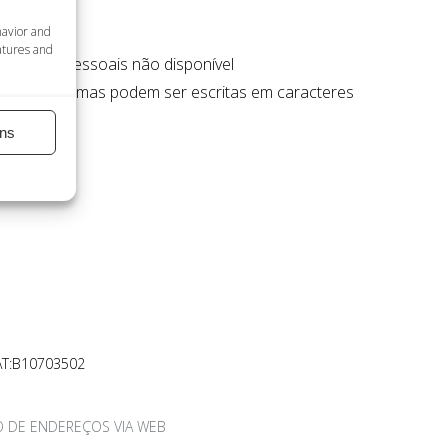
havior and
atures and
de dados pessoais não disponível
 Todos as formas podem ser escritas em caracteres
ns
AT:B10703502
 DE ENDEREÇOS VIA WEB