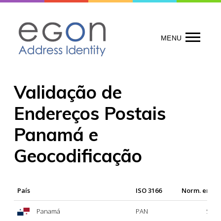
Skip
to
content
MENU
Validação de
Endereços Postais
Panamá e
Geocodificação
País
ISO 3166
Norm. ende
Panamá
PAN
Sí