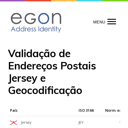
Skip
to
content
MENU
Validação de
Endereços Postais
Jersey e
Geocodificação
País
ISO 3166
Norm. ende
Jersey
JEY
Sí