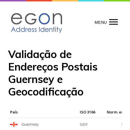
Skip
to
content
MENU
Validação de
Endereços Postais
Guernsey e
Geocodificação
País
ISO 3166
Norm. ende
Guernsey
GGY
Sí