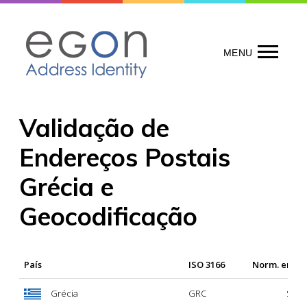
Skip
to
content
MENU
Validação de
Endereços Postais
Grécia e
Geocodificação
País
ISO 3166
Norm. ende
Grécia
GRC
Sí