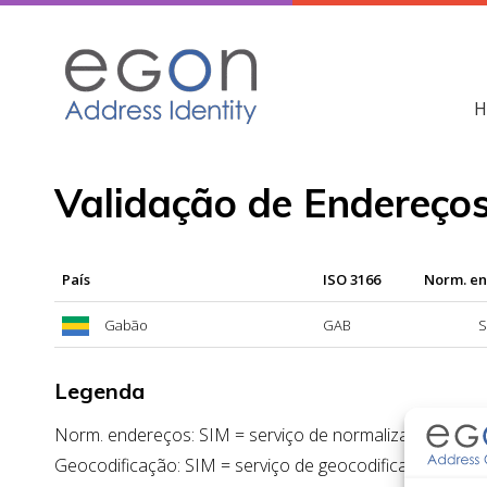
Skip
to
content
H
Validação de Endereço
País
ISO 3166
Norm. e
Gabão
GAB
S
Legenda
Norm. endereços: SIM = serviço de normalização de en
Geocodificação: SIM = serviço de geocodificação dispon