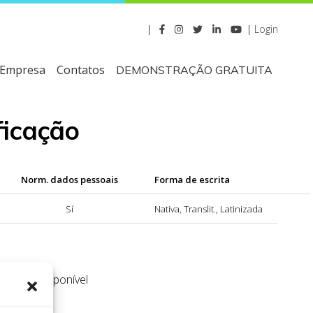
|
|
Login
Empresa
Contatos
DEMONSTRAÇÃO GRATUITA
ficação
Norm. dados pessoais
Forma de escrita
Sí
Nativa, Translit., Latinizada
os não disponível