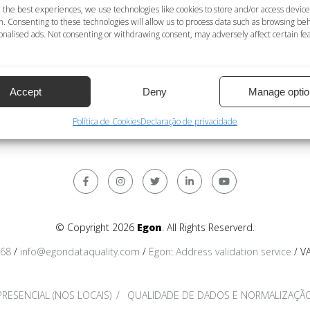
a localidade
 the best experiences, we use technologies like cookies to store and/or access device
n. Consenting to these technologies will allow us to process data such as browsing be
; NÃO = serviço de deduplicação não disponível
nalised ads. Not consenting or withdrawing consent, may adversely affect certain fe
e dados pessoais disponível; NÃO = serviço de normalização 
n = caracteres latinos; Internacional = formato internacional.
Accept
Deny
Manage optio
Política de Cookies
Declaração de privacidade
© Copyright 2026
Egon
. All Rights Reserverd.
368
/
info@egondataquality.com
/
Egon
:
Address validation service
/ V
RESENCIAL (NOS LOCAIS)
QUALIDADE DE DADOS E NORMALIZAÇÃO