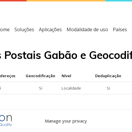
ome
Soluções
Aplicações
Modalidade de uso
Países
s Postais Gabão e Geocodi
ndereços
Geocodificação
Nível
Deduplicação
í
Sí
Localidade
Sí
dereços disponível; NÃO = serviço de normalização de endereç
Manage your privacy
ível; NÃO = serviço de geocodificação não disponível