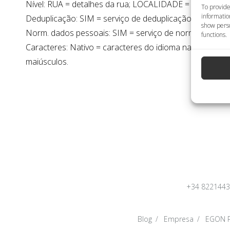
Nível: RUA = detalhes da rua; LOCALIDADE = detalhes d
To provide
informatio
Deduplicação: SIM = serviço de deduplicação disponível
show perso
Norm. dados pessoais: SIM = serviço de normalização d
functions.
Caracteres: Nativo = caracteres do idioma nativo; Roma
maiúsculos.
+34 822144
Blog
Empresa
EGON P