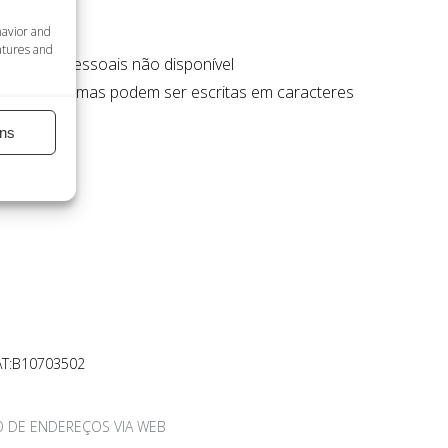
havior and
atures and
de dados pessoais não disponível
 Todos as formas podem ser escritas em caracteres
ns
AT:B10703502
 DE ENDEREÇOS VIA WEB