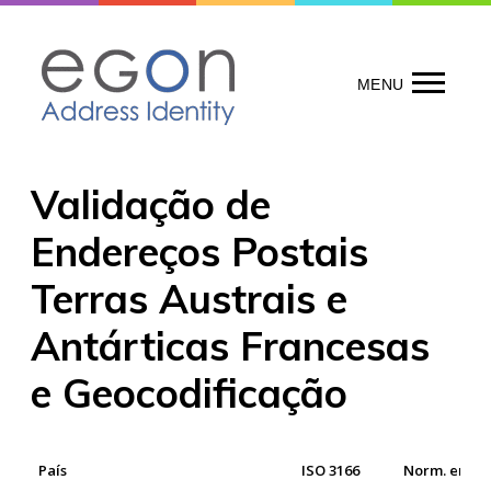
Skip
to
content
MENU
Validação de
Endereços Postais
Terras Austrais e
Antárticas Francesas
e Geocodificação
País
ISO 3166
Norm. ende