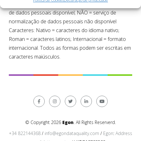
Política de Cookies
Declaração de privacidade
Norm. dados pessoais: SIM = serviço de normalização
de dados pessoais disponível; NÃO = serviço de
normalização de dados pessoais não disponível
Caracteres: Nativo = caracteres do idioma nativo;
Roman = caracteres latinos; Internacional = formato
internacional. Todos as formas podem ser escritas em
caracteres maiúsculos.
© Copyright 2026
Egon
. All Rights Reserverd.
+34 822144368
/
info@egondataquality.com
/
Egon
:
Address