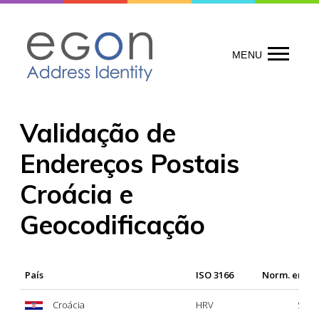
Skip
to
content
MENU
Validação de
Endereços Postais
Croácia e
Geocodificação
País
ISO 3166
Norm. ende
Croácia
HRV
Sí