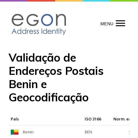
Skip
to
content
MENU
Validação de
Endereços Postais
Benin e
Geocodificação
País
ISO 3166
Norm. ende
Benin
BEN
Sí