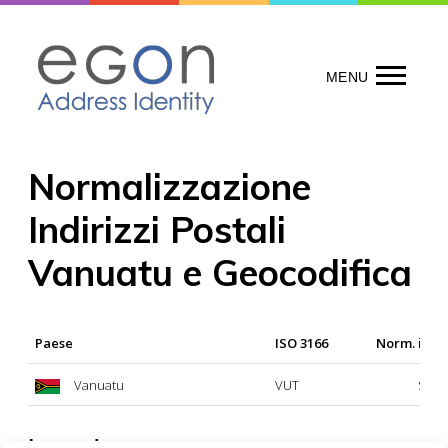
Skip
to
content
MENU
Normalizzazione
Indirizzi Postali
Vanuatu e Geocodifica
Paese
ISO 3166
Norm. indir
Vanuatu
VUT
Si
Legenda