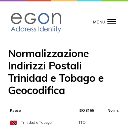
Skip
to
content
MENU
Normalizzazione
Indirizzi Postali
Trinidad e Tobago e
Geocodifica
Paese
ISO 3166
Norm. indir
Trinidad e Tobago
TTO
Si