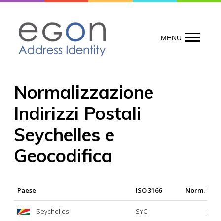
Skip
to
content
MENU
Normalizzazione
Indirizzi Postali
Seychelles e
Geocodifica
Paese
ISO 3166
Norm. indir
Seychelles
SYC
Si