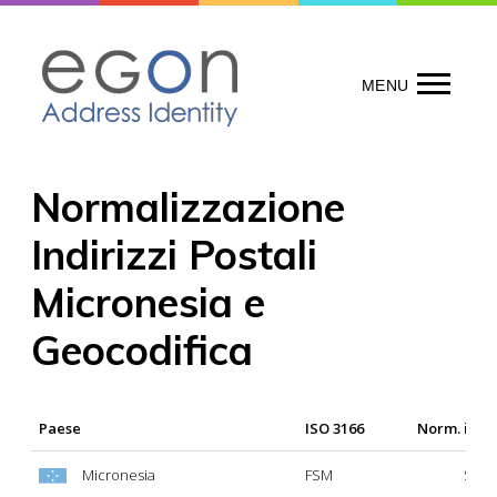
Skip
to
content
MENU
Normalizzazione
Indirizzi Postali
Micronesia e
Geocodifica
Paese
ISO 3166
Norm. indir
Micronesia
FSM
Si