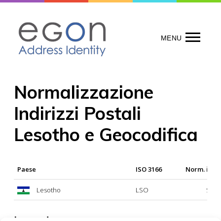
Skip
to
content
MENU
Normalizzazione
Indirizzi Postali
Lesotho e Geocodifica
Paese
ISO 3166
Norm. indir
Lesotho
LSO
Si
Legenda