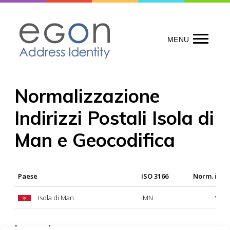
Skip
to
content
MENU
Normalizzazione
Indirizzi Postali Isola di
Man e Geocodifica
Paese
ISO 3166
Norm. indir
Isola di Man
IMN
Si
Legenda