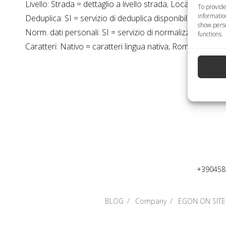
Livello: Strada = dettaglio a livello strada; Località = dettag
To provide
informatio
Deduplica: SI = servizio di deduplica disponibile; NO = se
show perso
Norm. dati personali: SI = servizio di normalizzazione da
functions.
Caratteri: Nativo = caratteri lingua nativa; Romano = car
+390458
BLOG
Company
EGON ON SITE