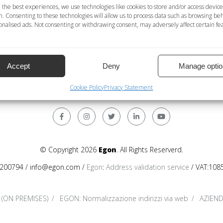
lio a livello località
 the best experiences, we use technologies like cookies to store and/or access device
n. Consenting to these technologies will allow us to process data such as browsing be
rvizio di deduplica non disponibile
nalised ads. Not consenting or withdrawing consent, may adversely affect certain fe
ti personali disponibile; NO = servizio di normalizzazione dati pe
atteri latini; Internazionale = formato internazionale. Tutte le
Accept
Deny
Manage optio
Cookie Policy
Privacy Statement
© Copyright 2026
Egon
. All Rights Reserverd.
200794 / info@egon.com /
Egon
:
Address validation service
/ VAT:108
 (ON PREMISES)
EGON: Normalizzazione indirizzi via web
AZIEN