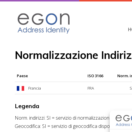
Skip
to
content
H
Normalizzazione Indiriz
Paese
ISO 3166
Norm. i
Francia
FRA
S
Legenda
Norm. indirizzi: SI = servizio di normalizzazione indirizzi
Geocodifica: SI = servizio di geocodifica disponibile; NO 