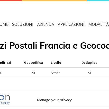
OME
SOLUZIONI
AZIENDA
APPLICAZIONI
MODALITÀ 
zi Postali Francia e Geocod
ndirizzi
Geocodifica
Livello
Deduplica
i
Si
Strada
Si
 disponibile; NO = servizio di normalizzazione indirizzi non disponi
Manage your privacy
= servizio di geocodifica non disponibile