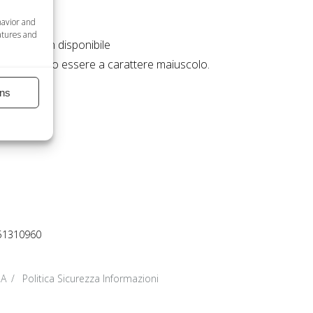
havior and
atures and
rsonali non disponibile
 forme possono essere a carattere maiuscolo.
ns
51310960
DA
Politica Sicurezza Informazioni