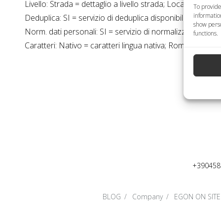
Livello: Strada = dettaglio a livello strada; Località = dettag
To provide
informatio
Deduplica: SI = servizio di deduplica disponibile; NO = se
show perso
Norm. dati personali: SI = servizio di normalizzazione da
functions.
Caratteri: Nativo = caratteri lingua nativa; Romano = car
+390458
BLOG
Company
EGON ON SITE