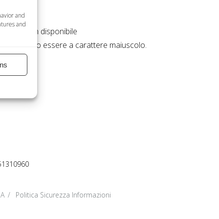
havior and
atures and
rsonali non disponibile
 forme possono essere a carattere maiuscolo.
ns
51310960
DA
Politica Sicurezza Informazioni