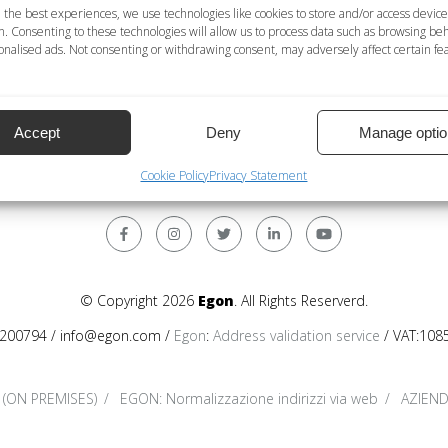
lio a livello località
 the best experiences, we use technologies like cookies to store and/or access device
n. Consenting to these technologies will allow us to process data such as browsing be
rvizio di deduplica non disponibile
nalised ads. Not consenting or withdrawing consent, may adversely affect certain fe
ti personali disponibile; NO = servizio di normalizzazione dati pe
atteri latini; Internazionale = formato internazionale. Tutte le
Accept
Deny
Manage optio
Cookie Policy
Privacy Statement
© Copyright 2026
Egon
. All Rights Reserverd.
200794 / info@egon.com /
Egon
:
Address validation service
/ VAT:108
 (ON PREMISES)
EGON: Normalizzazione indirizzi via web
AZIEN