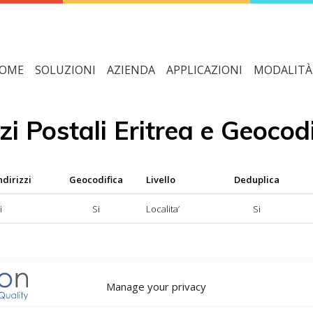
OME
SOLUZIONI
AZIENDA
APPLICAZIONI
MODALITÀ 
zi Postali Eritrea e Geocod
ndirizzi
Geocodifica
Livello
Deduplica
i
Si
Localita’
Si
 disponibile; NO = servizio di normalizzazione indirizzi non disponi
Manage your privacy
= servizio di geocodifica non disponibile