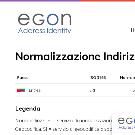
Skip
to
content
H
Normalizzazione Indiriz
Paese
ISO 3166
Norm. i
Eritrea
ERI
S
Legenda
Norm. indirizzi: SI = servizio di normalizzazione indirizzi
Geocodifica: SI = servizio di geocodifica disponibile; NO 